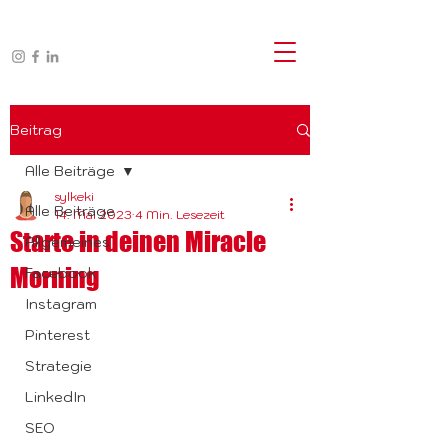
Beitrag
Alle Beiträge
sylkeki
Alle Beiträge
14. Mai 2023
4 Min. Lesezeit
Starte in deinen Miracle
Allgemeines
Morning
Facebook
Instagram
Pinterest
Strategie
LinkedIn
SEO