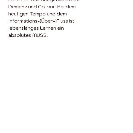
Demenz und Co. vor. Bei dem 
heutigen Tempo und dem 
Informations-(Über-)Fluss ist 
lebenslanges Lernen ein 
absolutes MUSS.
S = Schreiben 
Den meisten von uns geht es 
ziemlich gut. Natürlich wissen wir 
das auch, trotzdem beklagen wir 