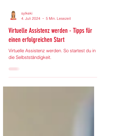
sylkeki
4. Juli 2024
5 Min. Lesezeit
Virtuelle Assistenz werden - Tipps für
einen erfolgreichen Start
Virtuelle Assistenz werden. So startest du in
die Selbstständigkeit.