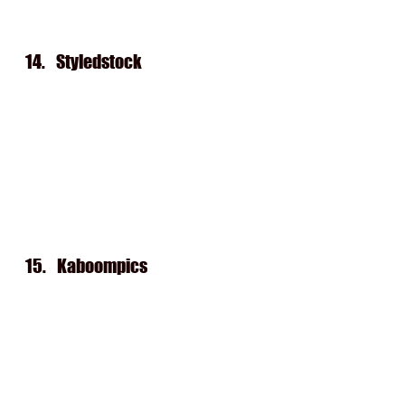
14.   
Styledstock
15.   
Kaboompics