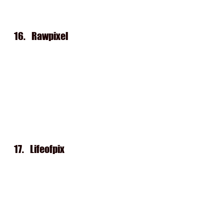
16.   
Rawpixel
17.   
Lifeofpix