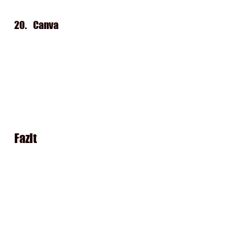
20.   
Canva
Fazit
Auch die Verwendung von CC-
Inhalten schützt leider nicht 
immer vor einer 
Urheberrechtsverletzung
. 
Deshalb achtet auch bei den 