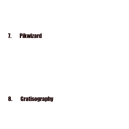
7.       
Pikwizard
8.       
Gratisography