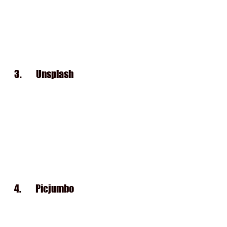
3.       
Unsplash
4.       
Picjumbo