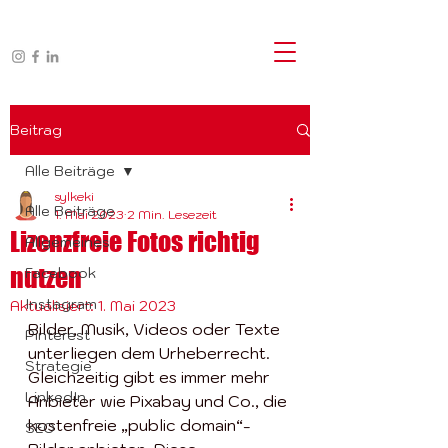
Beitrag
Alle Beiträge
sylkeki
Alle Beiträge
1. Mai 2023
2 Min. Lesezeit
Lizenzfreie Fotos richtig
Allgemeines
nutzen
Facebook
Instagram
Aktualisiert:
1. Mai 2023
Bilder, Musik, Videos oder Texte 
Pinterest
unterliegen dem Urheberrecht. 
Strategie
Gleichzeitig gibt es immer mehr 
LinkedIn
Anbieter 
wie Pixabay und Co., die 
kostenfreie „public domain“-
SEO