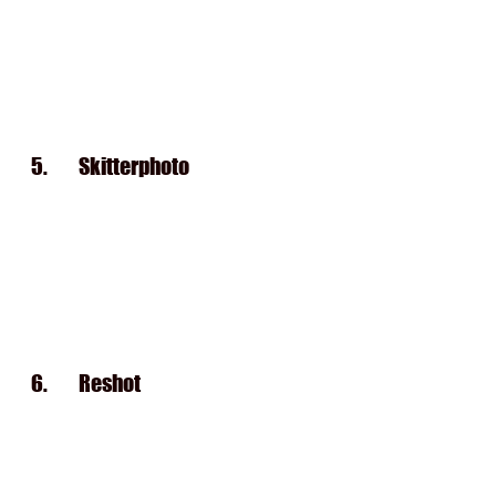
5.       
Skitterphoto
6.       
Reshot